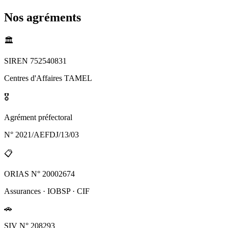
Nos agréments
🏛️
SIREN 752540831
Centres d'Affaires TAMEL
🎖️
Agrément préfectoral
N° 2021/AEFDJ/13/03
📋
ORIAS N° 20002674
Assurances · IOBSP · CIF
🚗
SIV N° 208293