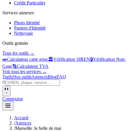
Crédit Particulier
Services annexes
Photo Identité
Papiers d'Identité
Nettoyage
Outils gratuits
Tous les outils →
🚗
Calculateur carte grise
🏛️
Vérification SIREN
🔒
Vérification Non-
Gage
🔢
Calculateur TVA
Voir tous les services →
Tarifs
Nos outils
Agences
Blog
FAQ
Connexion
Accueil
/
Agences
/
Marseille 3e belle de mai