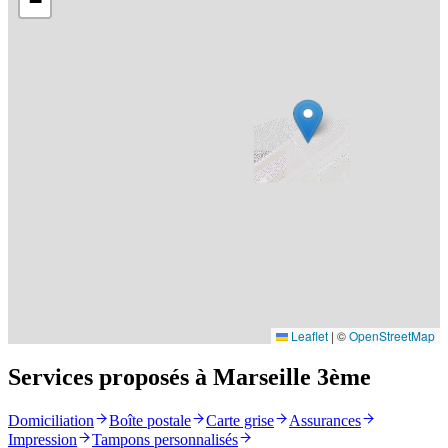
−
Leaflet
|
©
OpenStreetMap
Services proposés à Marseille 3ème
Domiciliation
Boîte postale
Carte grise
Assurances
Impression
Tampons personnalisés