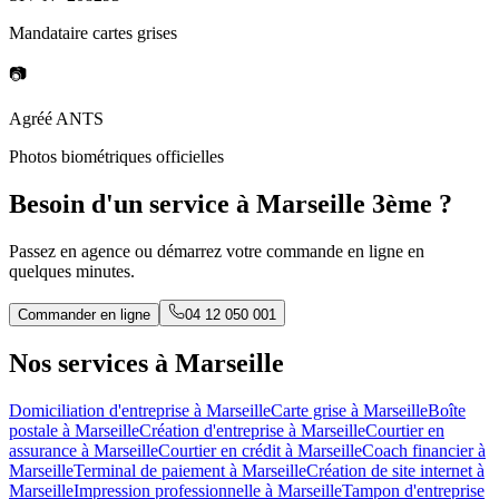
Mandataire cartes grises
📷
Agréé ANTS
Photos biométriques officielles
Besoin d'un service à Marseille 3ème ?
Passez en agence ou démarrez votre commande en ligne en
quelques minutes.
Commander en ligne
04 12 050 001
Nos services à Marseille
Domiciliation d'entreprise à Marseille
Carte grise à Marseille
Boîte
postale à Marseille
Création d'entreprise à Marseille
Courtier en
assurance à Marseille
Courtier en crédit à Marseille
Coach financier à
Marseille
Terminal de paiement à Marseille
Création de site internet à
Marseille
Impression professionnelle à Marseille
Tampon d'entreprise