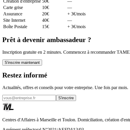
Création d'entreprise
50€
—
Carte grise
10€
—
Assurance
20€
+ 3€/mois
Site Internet
40€
—
Boîte Postale
15€
+ 3€/mois
Prêt à devenir ambassadeur ?
Inscription gratuite en 2 minutes. Commencez à recommander TAMEL 
S'inscrire maintenant
Restez informé
Actualités, offres et conseils pour votre entreprise. Une fois par mois.
S'inscrire
Centres d'Affaires à Marseille et Toulon. Domiciliation, création d'ent
Agrément préfectoral N°2021/AEFDJ/13/03