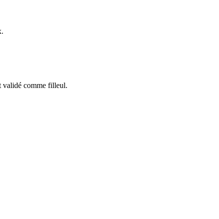
x.
t validé comme filleul.