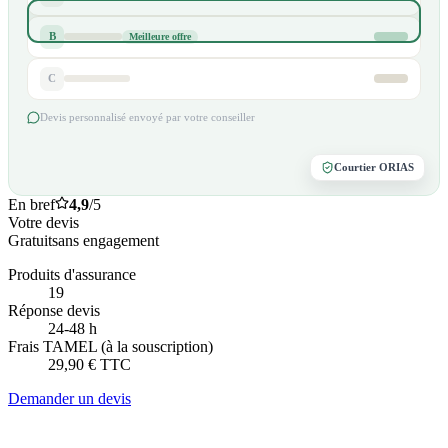
B
Meilleure offre
C
Devis personnalisé envoyé par votre conseiller
Courtier ORIAS
En bref
4,9
/5
Votre devis
Gratuit
sans engagement
Produits d'assurance
19
Réponse devis
24-48 h
Frais TAMEL (à la souscription)
29,90 € TTC
Demander un devis
4,9/5