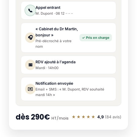
Appel entrant
📞
M. Dupont · 06 12 ·· ·· ··
« Cabinet du Dr Martin,
bonjour »
🎧
✓ Pris en charge
Pré-décroché à votre
nom
RDV ajouté à l'agenda
📅
Mardi · 14h00
Notification envoyée
✉️
Email + SMS : « M. Dupont, RDV souhaité
mardi 14h »
dès 290€
★★★★★
4,9
(84 avis)
HT/mois