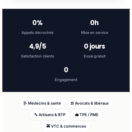
0
%
0
h
Appels décrochés
Mise en service
4,9/5
0
jours
Satisfaction clients
Essai gratuit
0
Engagement
🩺 Médecins & santé
⚖️ Avocats & libéraux
🔧 Artisans & BTP
💼 TPE / PME
🚕 VTC & commerces