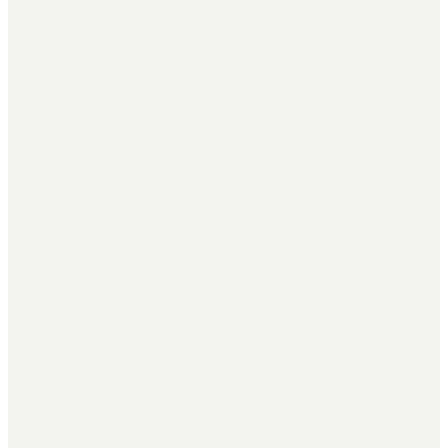
+
+
+
+
+