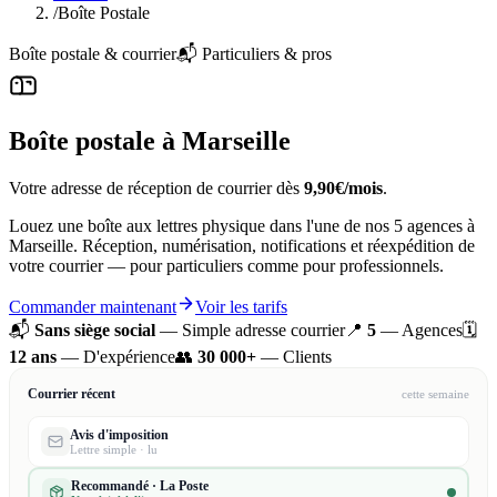
/
Boîte Postale
Boîte postale & courrier
📬 Particuliers & pros
Boîte postale à Marseille
Votre adresse de réception de courrier dès
9,90€/mois
.
Louez une boîte aux lettres physique dans l'une de nos 5 agences à
Marseille. Réception, numérisation, notifications et réexpédition de
votre courrier — pour particuliers comme pour professionnels.
Commander maintenant
Voir les tarifs
📬
Sans siège social
— Simple adresse courrier
📍
5
— Agences
🗓️
12 ans
— D'expérience
👥
30 000+
— Clients
Courrier récent
cette semaine
Avis d'imposition
Lettre simple · lu
Recommandé · La Poste
Numérisé à l'instant