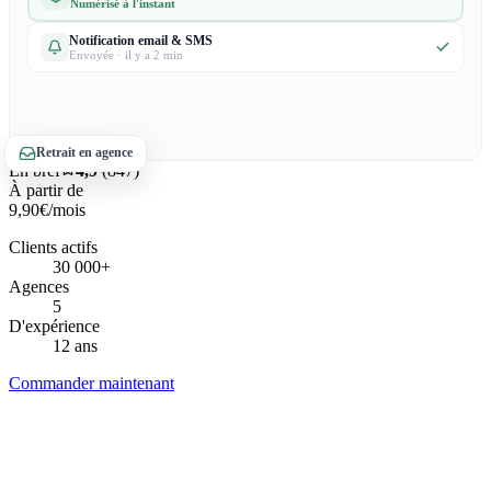
Notification email & SMS
Envoyée · il y a 2 min
Retrait en agence
En bref
4,9
(847)
À partir de
9,90€
/mois
Clients actifs
30 000+
Agences
5
D'expérience
12 ans
Commander maintenant
4,9/5
Avis Google