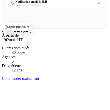
Notification email & SMS
Envoyée · il y a 2 min
Agréé préfecture
En bref
4,9
(847)
À partir de
19€
/mois HT
Clients domiciliés
30 000+
Agences
5
D'expérience
12 ans
Commander maintenant
4,9/5
Avis Google
Agréé préfecture
N°2021/AEFDJ/13/03