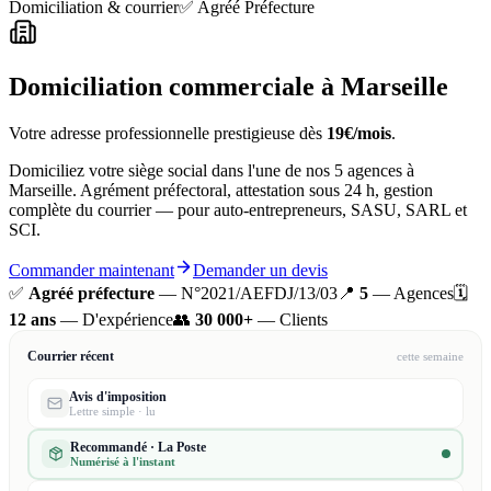
Domiciliation & courrier
✅ Agréé Préfecture
Domiciliation commerciale à Marseille
Votre adresse professionnelle prestigieuse dès
19€/mois
.
Domiciliez votre siège social dans l'une de nos 5 agences à
Marseille. Agrément préfectoral, attestation sous 24 h, gestion
complète du courrier — pour auto-entrepreneurs, SASU, SARL et
SCI.
Commander maintenant
Demander un devis
✅
Agréé préfecture
— N°2021/AEFDJ/13/03
📍
5
— Agences
🗓️
12 ans
— D'expérience
👥
30 000+
— Clients
Courrier récent
cette semaine
Avis d'imposition
Lettre simple · lu