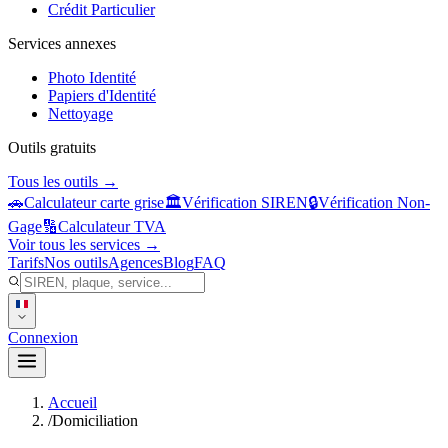
Crédit Particulier
Services annexes
Photo Identité
Papiers d'Identité
Nettoyage
Outils gratuits
Tous les outils →
🚗
Calculateur carte grise
🏛️
Vérification SIREN
🔒
Vérification Non-
Gage
🔢
Calculateur TVA
Voir tous les services →
Tarifs
Nos outils
Agences
Blog
FAQ
Connexion
Accueil
/
Domiciliation