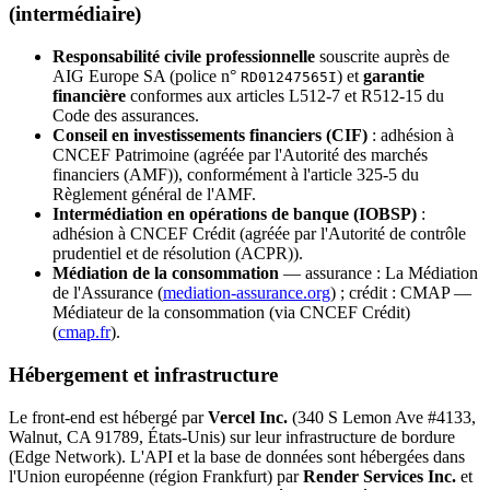
(intermédiaire)
Responsabilité civile professionnelle
souscrite auprès de
AIG Europe SA (police n°
) et
garantie
RD01247565I
financière
conformes aux articles L512-7 et R512-15 du
Code des assurances.
Conseil en investissements financiers (CIF)
: adhésion à
CNCEF Patrimoine (agréée par l'Autorité des marchés
financiers (AMF)), conformément à l'article 325-5 du
Règlement général de l'AMF.
Intermédiation en opérations de banque (IOBSP)
:
adhésion à CNCEF Crédit (agréée par l'Autorité de contrôle
prudentiel et de résolution (ACPR)).
Médiation de la consommation
— assurance : La Médiation
de l'Assurance (
mediation-assurance.org
) ; crédit : CMAP —
Médiateur de la consommation (via CNCEF Crédit)
(
cmap.fr
).
Hébergement et infrastructure
Le front-end est hébergé par
Vercel Inc.
(340 S Lemon Ave #4133,
Walnut, CA 91789, États-Unis) sur leur infrastructure de bordure
(Edge Network). L'API et la base de données sont hébergées dans
l'Union européenne (région Frankfurt) par
Render Services Inc.
et