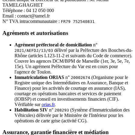
TAMELGHAGHET
Téléphone : 04 12 050 000
Email : contact@tamel.fr
N° TVA intracommunautaire :
FR79 752540831
Agréments et autorisations
Agrément préfectoral de domiciliation
n°
délivré par la Préfecture des Bouches-du-
2021/AEFDJ/13/03
Rhône (articles L123-11-2 et suivants du Code de commerce).
Couvre les agences DCM/BPM de Marseille (1er, 3e, 5e, 7e,
15e). Un agrément Préfecture du Var est en cours pour
l'agence de Toulon.
Immatriculation ORIAS
n°
(Organisme pour le
20002674
Registre unique des Intermédiaires en Assurance, Banque et
Finance) pour les activités de courtage en assurance (IAS),
courtage en opérations bancaires et services de paiement
(IOBSP) et conseil en investissements financiers (CIF).
Vérifiable sur
orias.fr
.
Habilitation SIV
n°
(Système d'Immatriculation des
208293
Véhicules) délivrée par le Ministère de l'Intérieur pour les
opérations de carte grise (activité CG).
Assurance, garantie financière et médiation