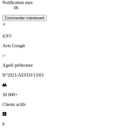
Notification max
0
h
Commander maintenant
⭐
4,9/5
Avis Google
✅
Agréé préfecture
N°2021/AEFDJ/13/03
👥
30 000+
Clients actifs
🏢
6