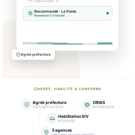
Lettre simple · lu
Agréé préfecture
Nos
AGRÉÉ, HABILITÉ & CONFORME
garanties
Agréé préfecture
ORIAS
et
2021/AEFDJ/13/03
N°20002674
agréments
Habilitation SIV
N°208293
5 agences
Marseille (Toulon bientôt)