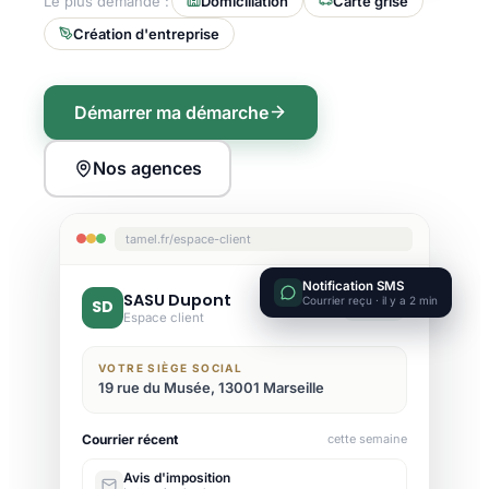
Le plus demandé :
Domiciliation
Carte grise
Création d'entreprise
Démarrer ma démarche
Nos agences
tamel.fr/espace-client
Notification SMS
SASU Dupont
Courrier reçu · il y a 2 min
SD
Active
Espace client
VOTRE SIÈGE SOCIAL
19 rue du Musée, 13001 Marseille
Courrier récent
cette semaine
Avis d'imposition