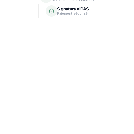
Signature eIDAS
Paiement sécurisé
Domiciliation
Carte grise
Création d'entreprise
Assurance & crédit