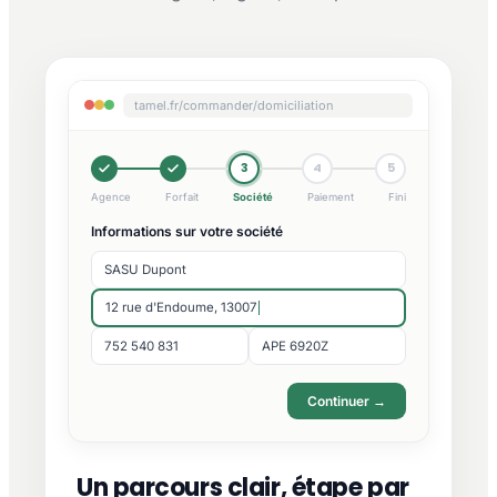
tamel.fr/commander/domiciliation
3
4
5
Agence
Forfait
Société
Paiement
Fini
Informations sur votre société
SASU Dupont
12 rue d'Endoume, 13007
752 540 831
APE 6920Z
Continuer →
Un parcours clair, étape par