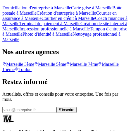
Domiciliation d'entreprise à Marseille
Carte grise à Marseille
Boîte
postale à Marseille
Création d'entreprise à Marseille
Courtier en
assurance à Marseille
Courtier en crédit à Marseille
Coach financier à
Marseille
Terminal de paiement à Marseille
Création de site internet à
Marseille
Impression professionnelle à Marseille
Tampon d'entreprise
à Marseille
Photo d'identité à Marseille
Nettoyage professionnel à
Marseille
Nos autres agences
Marseille 3ème
Marseille 5ème
Marseille 7ème
Marseille
15ème
Toulon
Restez informé
Actualités, offres et conseils pour votre entreprise. Une fois par
mois.
S'inscrire