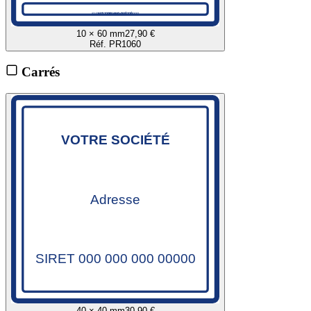
VOTRE SOCIÉTÉ
SIRET 000 000 000 00000
Adresse
10 × 60 mm
27,90 €
Réf. PR1060
Carrés
VOTRE SOCIÉTÉ
Adresse
SIRET 000 000 000 00000
40 × 40 mm
30,90 €