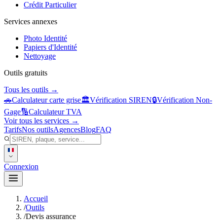
Crédit Particulier
Services annexes
Photo Identité
Papiers d'Identité
Nettoyage
Outils gratuits
Tous les outils →
🚗
Calculateur carte grise
🏛️
Vérification SIREN
🔒
Vérification Non-
Gage
🔢
Calculateur TVA
Voir tous les services →
Tarifs
Nos outils
Agences
Blog
FAQ
Connexion
Accueil
/
Outils
/
Devis assurance