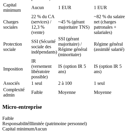
Capital
Aucun
1 EUR
1 EUR
minimum
22 % du CA
~82 % du salaire
Charges
(services) /
~45 % (gérant
net (charges
sociales
12,3 %
majoritaire TNS)
patronales +
(vente)
salariales)
SSI (gérant
SSI (Sécurité
Protection
majoritaire) /
Régime général
sociale des
sociale
Régime général
(assimilé salarié)
indépendants)
(minoritaire)
IR
(versement
IS (option IR 5
IS (option IR 5
Imposition
libératoire
ans)
ans)
possible)
Associés
1 seul
2 à 100
1 seul
Complexité
Faible
Moyenne
Moyenne
admin
Micro-entreprise
Faible
Responsabilité
Illimitée (patrimoine personnel)
Capital minimum
Aucun