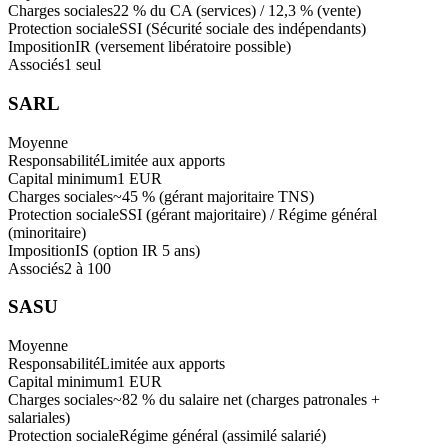
Charges sociales
22 % du CA (services) / 12,3 % (vente)
Protection sociale
SSI (Sécurité sociale des indépendants)
Imposition
IR (versement libératoire possible)
Associés
1 seul
SARL
Moyenne
Responsabilité
Limitée aux apports
Capital minimum
1 EUR
Charges sociales
~45 % (gérant majoritaire TNS)
Protection sociale
SSI (gérant majoritaire) / Régime général
(minoritaire)
Imposition
IS (option IR 5 ans)
Associés
2 à 100
SASU
Moyenne
Responsabilité
Limitée aux apports
Capital minimum
1 EUR
Charges sociales
~82 % du salaire net (charges patronales +
salariales)
Protection sociale
Régime général (assimilé salarié)