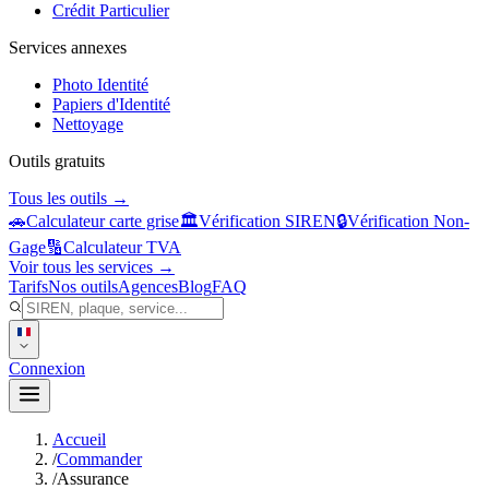
Crédit Particulier
Services annexes
Photo Identité
Papiers d'Identité
Nettoyage
Outils gratuits
Tous les outils →
🚗
Calculateur carte grise
🏛️
Vérification SIREN
🔒
Vérification Non-
Gage
🔢
Calculateur TVA
Voir tous les services →
Tarifs
Nos outils
Agences
Blog
FAQ
Connexion
Accueil
/
Commander
/
Assurance