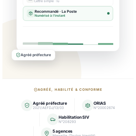
Lettre simple · lu
Agréé préfecture
Nos
AGRÉÉ, HABILITÉ & CONFORME
garanties
Agréé préfecture
ORIAS
et
2021/AEFDJ/13/03
N°20002674
agréments
Habilitation SIV
N°208293
5 agences
Marseille (Toulon bientôt)