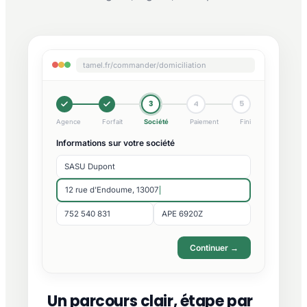
tamel.fr/commander/domiciliation
3
4
5
Agence
Forfait
Société
Paiement
Fini
Informations sur votre société
SASU Dupont
12 rue d'Endoume, 13007
752 540 831
APE 6920Z
Continuer →
Un parcours clair, étape par