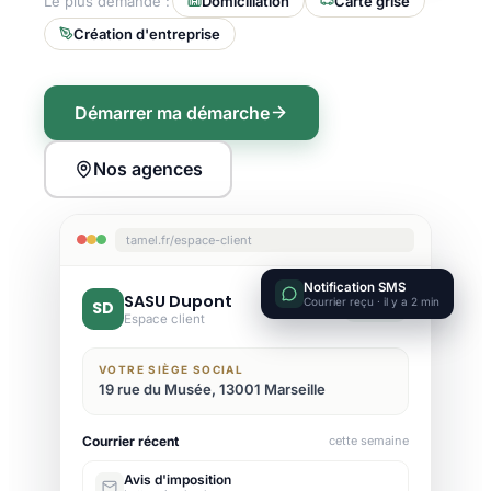
Le plus demandé :
Domiciliation
Carte grise
Création d'entreprise
Démarrer ma démarche
Nos agences
tamel.fr/espace-client
Notification SMS
SASU Dupont
Courrier reçu · il y a 2 min
SD
Active
Espace client
VOTRE SIÈGE SOCIAL
19 rue du Musée, 13001 Marseille
Courrier récent
cette semaine
Avis d'imposition