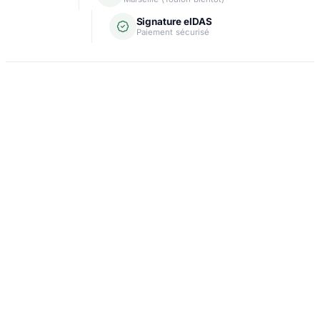
Signature eIDAS
Paiement sécurisé
Domiciliation
Carte grise
Création d'entreprise
Assurance & crédit