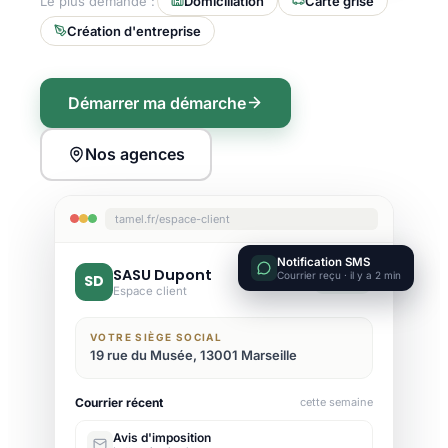
Le plus demandé :
Domiciliation
Carte grise
Création d'entreprise
Démarrer ma démarche
Nos agences
tamel.fr/espace-client
Notification SMS
SASU Dupont
Courrier reçu · il y a 2 min
SD
Active
Espace client
VOTRE SIÈGE SOCIAL
19 rue du Musée, 13001 Marseille
Courrier récent
cette semaine
Avis d'imposition