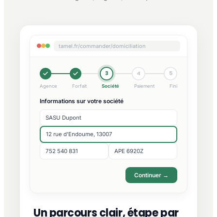
tamel.fr/commander/domiciliation
3
4
5
Agence
Forfait
Société
Paiement
Fini
Informations sur votre société
SASU Dupont
12 rue d'Endoume, 13007
752 540 831
APE 6920Z
Continuer →
Un parcours clair, étape par