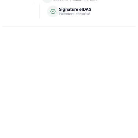
Signature eIDAS
Paiement sécurisé
Domiciliation
Carte grise
Création d'entreprise
Assurance & crédit