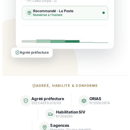
Lettre simple · lu
Agréé préfecture
Nos
AGRÉÉ, HABILITÉ & CONFORME
garanties
Agréé préfecture
ORIAS
et
2021/AEFDJ/13/03
N°20002674
agréments
Habilitation SIV
N°208293
5 agences
Marseille (Toulon bientôt)