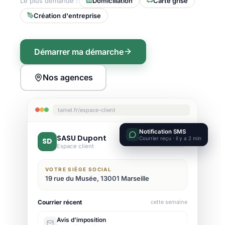
Le plus demandé :
Domiciliation
Carte grise
Création d'entreprise
Démarrer ma démarche
Nos agences
tamel.fr/espace-client
Notification SMS
SASU Dupont
Courrier reçu · il y a 2 min
SD
Active
Espace client
VOTRE SIÈGE SOCIAL
19 rue du Musée, 13001 Marseille
Courrier récent
cette semaine
Avis d'imposition