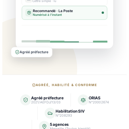
Lettre simple · lu
Agréé préfecture
Nos
AGRÉÉ, HABILITÉ & CONFORME
garanties
Agréé préfecture
ORIAS
et
2021/AEFDJ/13/03
N°20002674
agréments
Habilitation SIV
N°208293
5 agences
Marseille (Toulon bientôt)