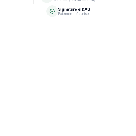
Signature eIDAS
Paiement sécurisé
Domiciliation
Carte grise
Création d'entreprise
Assurance & crédit