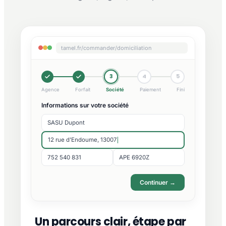
tamel.fr/commander/domiciliation
3
4
5
Agence
Forfait
Société
Paiement
Fini
Informations sur votre société
SASU Dupont
12 rue d'Endoume, 13007
752 540 831
APE 6920Z
Continuer →
Un parcours clair, étape par