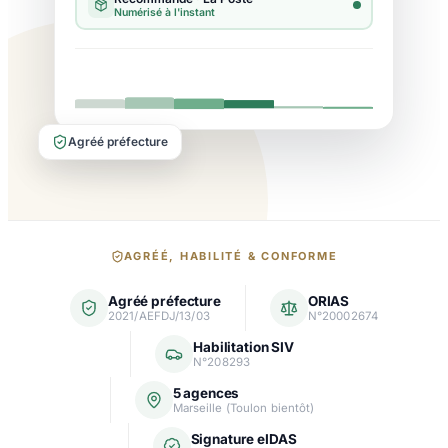
Agréé préfecture
Nos
AGRÉÉ, HABILITÉ & CONFORME
garanties
Agréé préfecture
ORIAS
et
2021/AEFDJ/13/03
N°20002674
agréments
Habilitation SIV
N°208293
5 agences
Marseille (Toulon bientôt)
Signature eIDAS