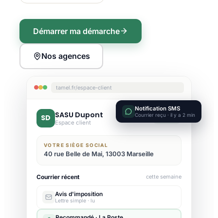
Démarrer ma démarche
Nos agences
tamel.fr/espace-client
Notification SMS
SASU Dupont
Courrier reçu · il y a 2 min
SD
Active
Espace client
VOTRE SIÈGE SOCIAL
40 rue Belle de Mai, 13003 Marseille
Courrier récent
cette semaine
Avis d'imposition
Lettre simple · lu