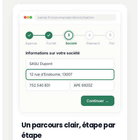
tamel.fr/commander/domiciliation
3
4
5
Agence
Forfait
Société
Paiement
Fini
Informations sur votre société
SASU Dupont
12 rue d'Endoume, 13007
752 540 831
APE 6920Z
Continuer →
Un parcours clair, étape par
étape