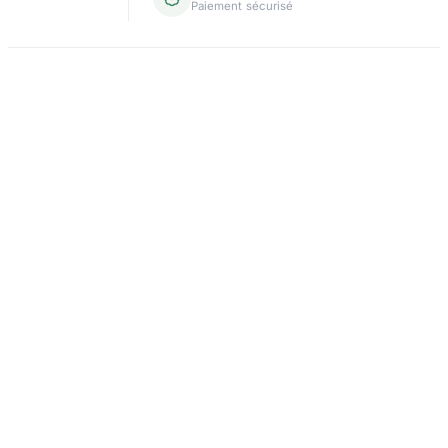
Paiement sécurisé
Domiciliation
Carte grise
Création d'entreprise
Assurance & crédit