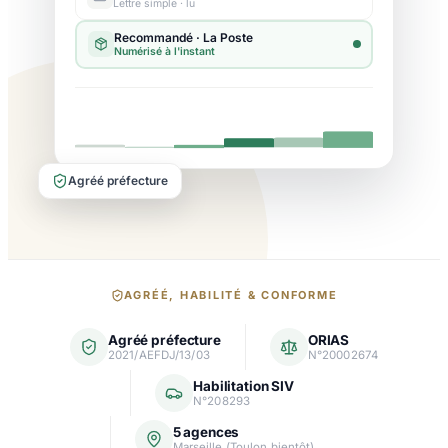
Lettre simple · lu
Agréé préfecture
Nos
AGRÉÉ, HABILITÉ & CONFORME
garanties
Agréé préfecture
ORIAS
et
2021/AEFDJ/13/03
N°20002674
agréments
Habilitation SIV
N°208293
5 agences
Marseille (Toulon bientôt)