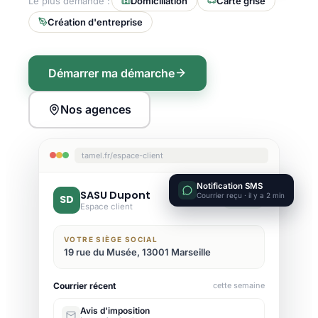
Le plus demandé :
Domiciliation
Carte grise
Création d'entreprise
Démarrer ma démarche
Nos agences
tamel.fr/espace-client
Notification SMS
SASU Dupont
Courrier reçu · il y a 2 min
SD
Active
Espace client
VOTRE SIÈGE SOCIAL
19 rue du Musée, 13001 Marseille
Courrier récent
cette semaine
Avis d'imposition