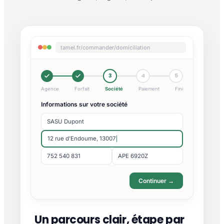
tamel.fr/commander/domiciliation
3
4
5
Agence
Forfait
Société
Paiement
Fini
Informations sur votre société
SASU Dupont
12 rue d'Endoume, 13007
752 540 831
APE 6920Z
Continuer →
Un parcours clair, étape par