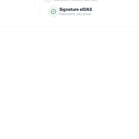
Signature eIDAS
Paiement sécurisé
Domiciliation
Carte grise
Création d'entreprise
Assurance & crédit