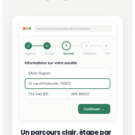
tamel.fr/commander/domiciliation
3
4
5
Agence
Forfait
Société
Paiement
Fini
Informations sur votre société
SASU Dupont
12 rue d'Endoume, 13007
752 540 831
APE 6920Z
Continuer →
Un parcours clair, étape par