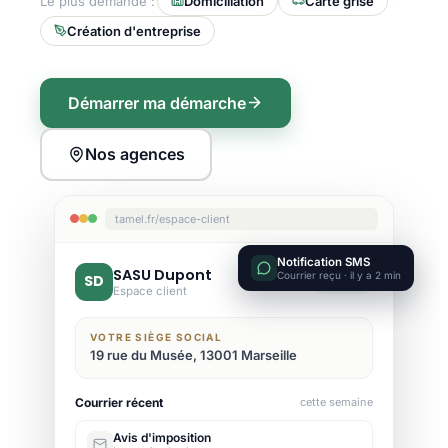
Le plus demandé :
Domiciliation
Carte grise
Création d'entreprise
Démarrer ma démarche
Nos agences
tamel.fr/espace-client
Notification SMS
SASU Dupont
Courrier reçu · il y a 2 min
SD
Active
Espace client
VOTRE SIÈGE SOCIAL
19 rue du Musée, 13001 Marseille
Courrier récent
cette semaine
Avis d'imposition