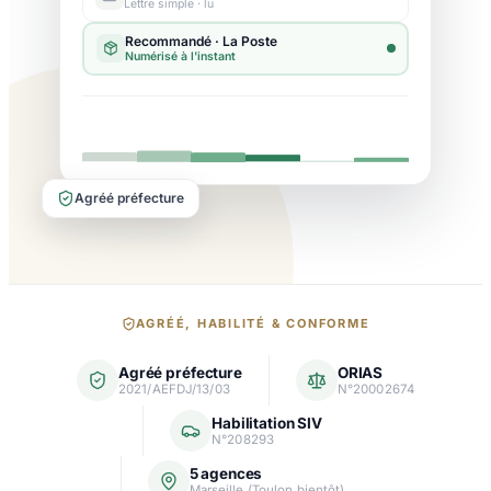
Lettre simple · lu
Agréé préfecture
Nos
AGRÉÉ, HABILITÉ & CONFORME
garanties
Agréé préfecture
ORIAS
et
2021/AEFDJ/13/03
N°20002674
agréments
Habilitation SIV
N°208293
5 agences
Marseille (Toulon bientôt)