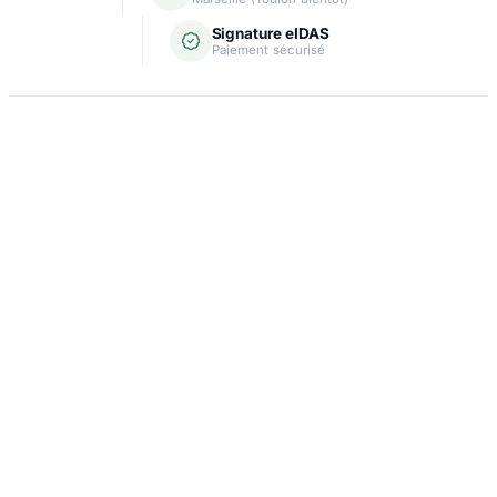
Signature eIDAS
Paiement sécurisé
Domiciliation
Carte grise
Création d'entreprise
Assurance & crédit