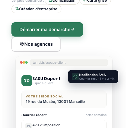
Le plus demandé :
Domiciliation
Carte grise
Création d'entreprise
Démarrer ma démarche
Nos agences
tamel.fr/espace-client
Notification SMS
SASU Dupont
Courrier reçu · il y a 2 min
SD
Active
Espace client
VOTRE SIÈGE SOCIAL
19 rue du Musée, 13001 Marseille
Courrier récent
cette semaine
Avis d'imposition