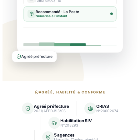
Lettre simple · lu
Agréé préfecture
Nos
AGRÉÉ, HABILITÉ & CONFORME
garanties
Agréé préfecture
ORIAS
et
2021/AEFDJ/13/03
N°20002674
agréments
Habilitation SIV
N°208293
5 agences
Marseille (Toulon bientôt)