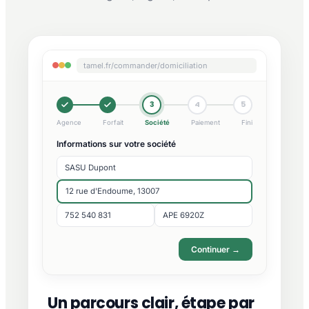
tamel.fr/commander/domiciliation
3
4
5
Agence
Forfait
Société
Paiement
Fini
Informations sur votre société
SASU Dupont
12 rue d'Endoume, 13007
752 540 831
APE 6920Z
Continuer →
Un parcours clair, étape par