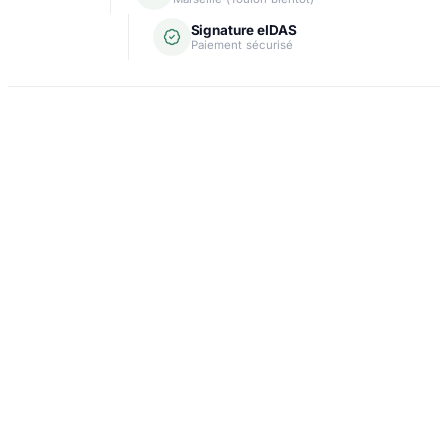
Signature eIDAS
Paiement sécurisé
Domiciliation
Carte grise
Création d'entreprise
Assurance & crédit