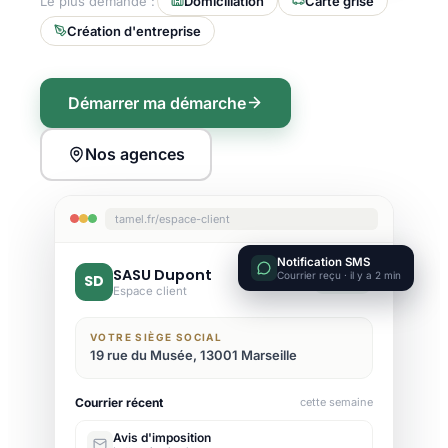
Le plus demandé :
Domiciliation
Carte grise
Création d'entreprise
Démarrer ma démarche
Nos agences
tamel.fr/espace-client
Notification SMS
SASU Dupont
Courrier reçu · il y a 2 min
SD
Active
Espace client
VOTRE SIÈGE SOCIAL
19 rue du Musée, 13001 Marseille
Courrier récent
cette semaine
Avis d'imposition