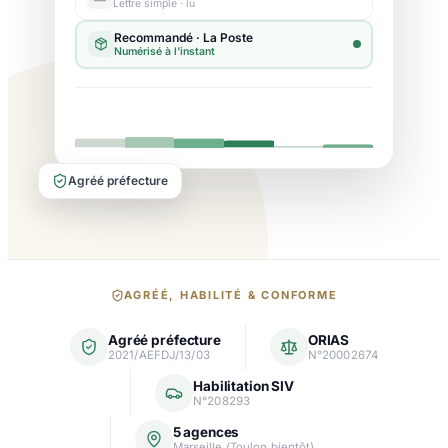
Lettre simple · lu
Agréé préfecture
Nos
AGRÉÉ, HABILITÉ & CONFORME
garanties
Agréé préfecture
ORIAS
et
2021/AEFDJ/13/03
N°20002674
agréments
Habilitation SIV
N°208293
5 agences
Marseille (Toulon bientôt)