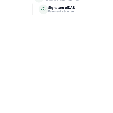
Signature eIDAS
Paiement sécurisé
Domiciliation
Carte grise
Création d'entreprise
Assurance & crédit