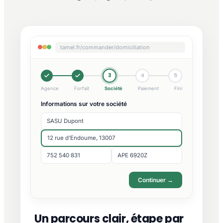
tamel.fr/commander/domiciliation
3
4
5
Agence
Forfait
Société
Paiement
Fini
Informations sur votre société
SASU Dupont
12 rue d'Endoume, 13007
752 540 831
APE 6920Z
Continuer →
Un parcours clair, étape par