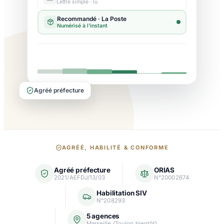
Lettre simple · lu
Agréé préfecture
Nos
AGRÉÉ, HABILITÉ & CONFORME
garanties
Agréé préfecture
ORIAS
et
2021/AEFDJ/13/03
N°20002674
agréments
Habilitation SIV
N°208293
5 agences
Marseille (Toulon bientôt)