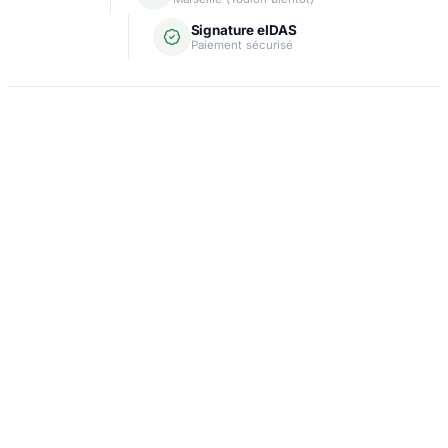
Signature eIDAS
Paiement sécurisé
Domiciliation
Carte grise
Création d'entreprise
Assurance & crédit