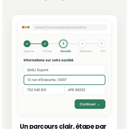
tamel.fr/commander/domiciliation
3
4
5
Agence
Forfait
Société
Paiement
Fini
Informations sur votre société
SASU Dupont
12 rue d'Endoume, 13007
752 540 831
APE 6920Z
Continuer →
Un parcours clair, étape par