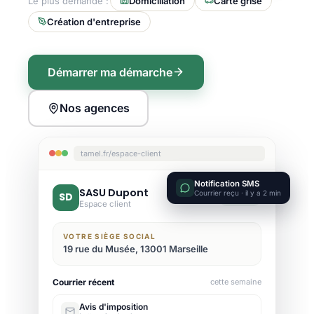
Le plus demandé :
Domiciliation
Carte grise
Création d'entreprise
Démarrer ma démarche
Nos agences
tamel.fr/espace-client
Notification SMS
SASU Dupont
Courrier reçu · il y a 2 min
SD
Active
Espace client
VOTRE SIÈGE SOCIAL
19 rue du Musée, 13001 Marseille
Courrier récent
cette semaine
Avis d'imposition