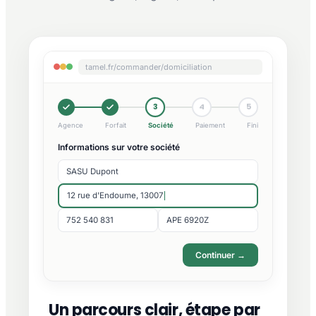
tamel.fr/commander/domiciliation
3
4
5
Agence
Forfait
Société
Paiement
Fini
Informations sur votre société
SASU Dupont
12 rue d'Endoume, 13007
752 540 831
APE 6920Z
Continuer →
Un parcours clair, étape par