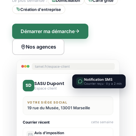
Le plus demandé :
Domiciliation
Carte grise
Création d'entreprise
Démarrer ma démarche
Nos agences
tamel.fr/espace-client
Notification SMS
SASU Dupont
Courrier reçu · il y a 2 min
SD
Active
Espace client
VOTRE SIÈGE SOCIAL
19 rue du Musée, 13001 Marseille
Courrier récent
cette semaine
Avis d'imposition