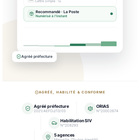
Lettre simple · lu
Agréé préfecture
Nos
AGRÉÉ, HABILITÉ & CONFORME
garanties
Agréé préfecture
ORIAS
et
2021/AEFDJ/13/03
N°20002674
agréments
Habilitation SIV
N°208293
5 agences
Marseille (Toulon bientôt)