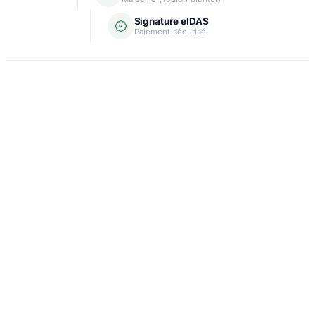
Signature eIDAS
Paiement sécurisé
Domiciliation
Carte grise
Création d'entreprise
Assurance & crédit